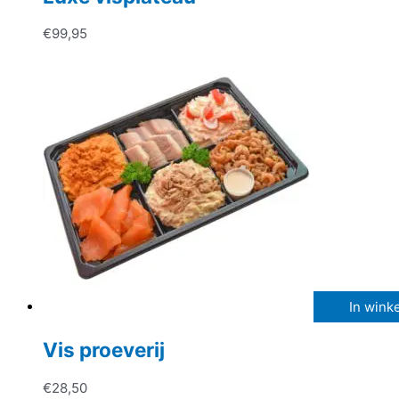
€
99,95
In wink
Vis proeverij
€
28,50