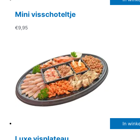
Mini visschoteltje
€
9,95
In wink
Luxe visplateau