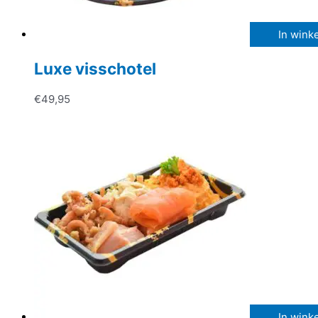
In wink
Luxe visschotel
€
49,95
In wink